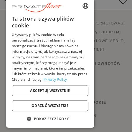
PŁATNOŚĆ
ENGLISH
Ta strona używa plików
PRIVATEFLOOR TO PIERWSZA STRONA INTERNETOWA Z
cookie
FRENCH
BEZPOŚREDNIĄ SPRZEDAŻĄ FABRYCZNĄ I DOBRYMI
Używamy plików cookie w celu
DUTCH
personalizacji treści, reklam i analizy
OFERTAMI W CENACH FABRYCZNYCH. STYLOWE MEBLE,
naszego ruchu. Udostępniamy również
GERMAN
SOFY, DEKORACJE, LAMPY I KOMINKI.
informacje o tym, jak korzystasz z naszej
witryny, naszym partnerom reklamowym i
ITALIAN
analitycznym, którzy mogą łączyć je z
PRAWO DO ODSTĄPIENIA OD UMOWY I ZWROTÓW
PORTUGUESE
innymi informacjami, które im przekazałeś
lub które zebrali w wyniku korzystania przez
ZASADY I WARUNKI
SPANISH
Ciebie z ich usług.
Privacy Policy
POLISH
POLITYKA PRYWATNOŚCI
AKCEPTUJ WSZYSTKIE
ZARZĄDZAJ MOIMI PLIKAMI COOKIE
ODRZUĆ WSZYSTKIE
@PRIVATEFLOOR.COM 2026
POKAŻ SZCZEGÓŁY
NIEZBĘDNE