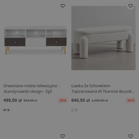
Drewniane meble telewizyjne -
Ławka Ze Schowkiem
skandynawski design - Egil
Tapicerowana W Tkaninie Bouclé...
499,50 zł
840,50 zł
594,50 zł
-33%
1.209,50 zł
-31%