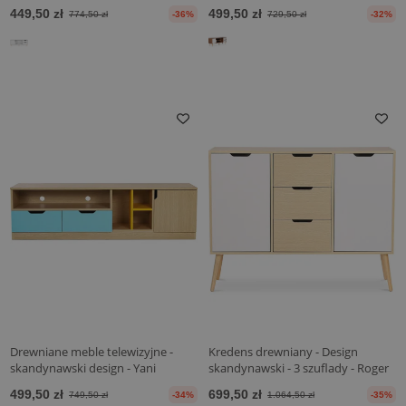
449,50 zł
499,50 zł
774,50 zł
-36%
729,50 zł
-32%
Drewniane meble telewizyjne -
Kredens drewniany - Design
skandynawski design - Yani
skandynawski - 3 szuflady - Roger
499,50 zł
699,50 zł
749,50 zł
-34%
1.064,50 zł
-35%