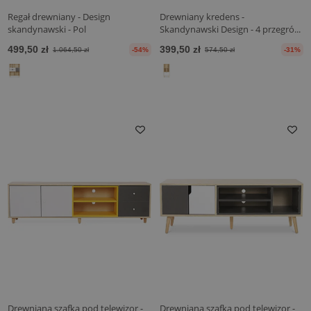
Regał drewniany - Design
Drewniany kredens -
skandynawski - Pol
Skandynawski Design - 4 przegró...
499,50 zł
399,50 zł
1.064,50 zł
-54%
574,50 zł
-31%
Drewniana szafka pod telewizor -
Drewniana szafka pod telewizor -