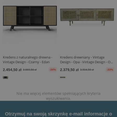
Kredens z naturalnego drewna -
Kredens drewniany - Vintage
Vintage Design - Czarny - Edan
Design - Opa - Vintage Design - O...
2.454,50 zł
2.379,50 zł
3.669,50 zł
-34%
3.504,50 zł
-33%
Nie ma więcej elementów spełniających kryteria
wyszukiwania.
Otrzymuj na swoją skrzynkę e-mail informacje o