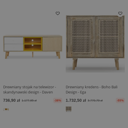
Drewniany stojak na telewizor -
Drewniany kredens - Boho Bali
skandynawski design - Daven
Design - Ega
736,90 zł
1.732,50 zł
1.177,85 zł
-38%
3.770,70 zł
-55%