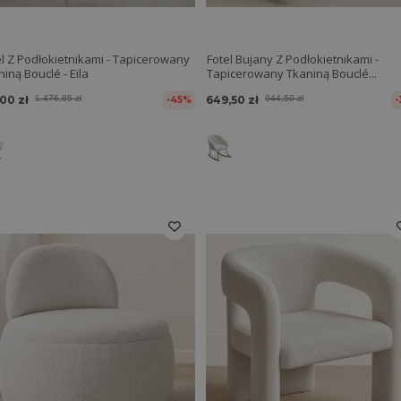
el Z Podłokietnikami - Tapicerowany
Fotel Bujany Z Podłokietnikami -
iną Bouclé - Eila
Tapicerowany Tkaniną Bouclé...
,00 zł
1.476,85 zł
649,50 zł
944,50 zł
-45%
-