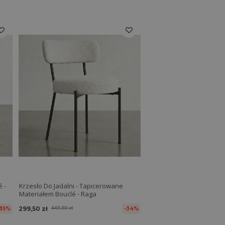
 -
Krzesło Do Jadalni - Tapicerowane
Materiałem Bouclé - Raga
299,50 zł
449,50 zł
-35%
-34%