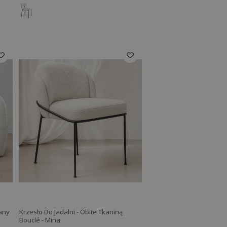
wany
Krzesło Do Jadalni - Obite Tkaniną
Bouclé - Mina