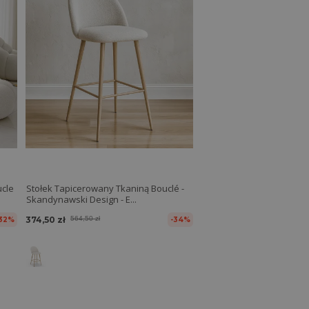
ucle
Stołek Tapicerowany Tkaniną Bouclé -
Skandynawski Design - E...
374,50 zł
564,50 zł
32%
-34%