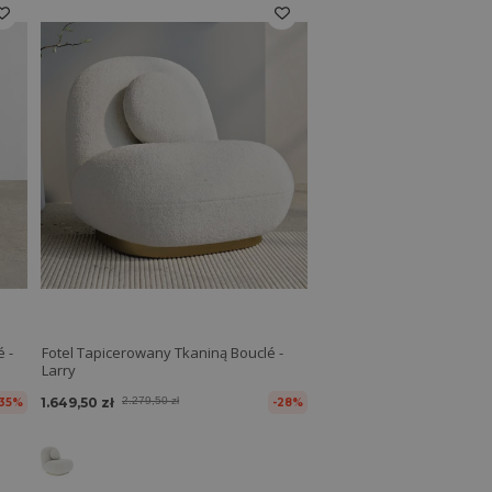
 -
Fotel Tapicerowany Tkaniną Bouclé -
Larry
1.649,50 zł
2.279,50 zł
-35%
-28%