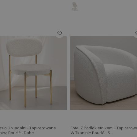
esło Do Jadalni - Tapicerowane
Fotel Z Podłokietnikami - Tapicero
niną Bouclé - Dahe
W Tkaninie Bouclé - S...