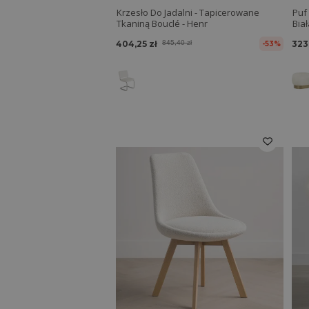
Krzesło Do Jadalni - Tapicerowane
Puf
Tkaniną Bouclé - Henr
Biał
404,25 zł
845,40 zł
323
-53%