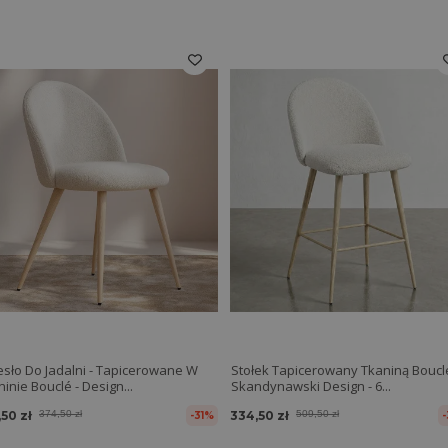
esło Do Jadalni - Tapicerowane W
Stołek Tapicerowany Tkaniną Bouclé
inie Bouclé - Design...
Skandynawski Design - 6...
,50 zł
374,50 zł
334,50 zł
509,50 zł
-31%