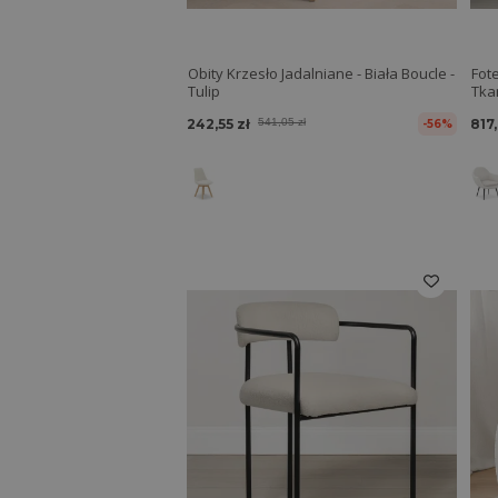
Obity Krzesło Jadalniane - Biała Boucle -
Fot
Tulip
Tkan
242,55 zł
541,05 zł
817
-56%