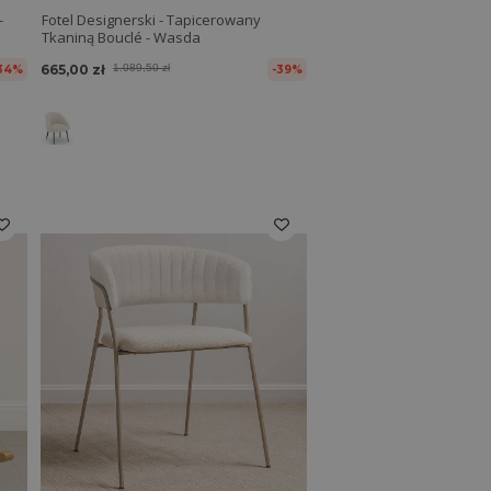
-
Fotel Designerski - Tapicerowany
Tkaniną Bouclé - Wasda
665,00 zł
1.089,50 zł
34%
-39%