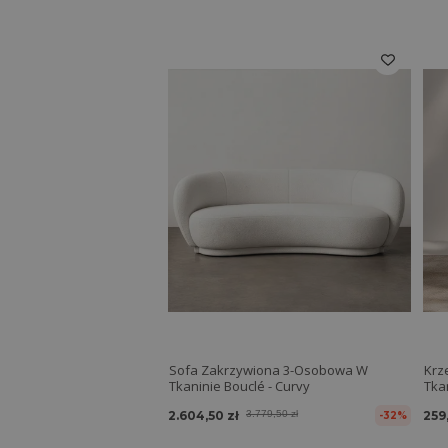
Sofa Zakrzywiona 3-Osobowa W
Krz
Tkaninie Bouclé - Curvy
Tkan
2.604,50 zł
3.779,50 zł
259
-32%