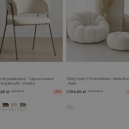
esło Jadalniane - Tapicerowane
Obity Fotel Z Podnóżkiem - Biała Bo
Tkaniną Bouclé - Charke
- Rubi
,50 zł
609,50 zł
1.704,50 zł
2.474,50 zł
-35%
-