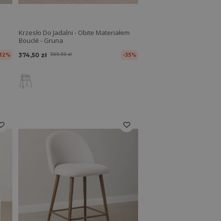
Krzesło Do Jadalni - Obite Materiałem
Bouclé - Gruna
374,50 zł
569,50 zł
32%
-35%