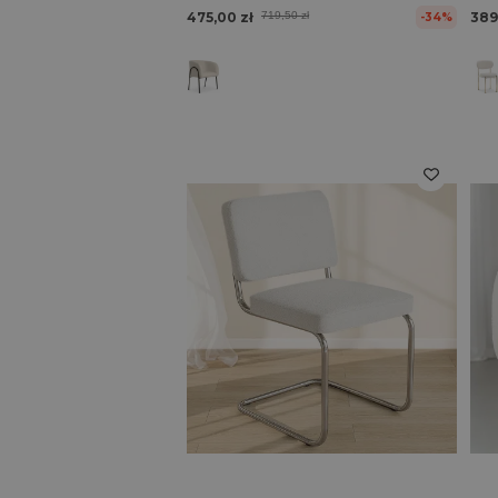
475,00 zł
719,50 zł
389
-34%