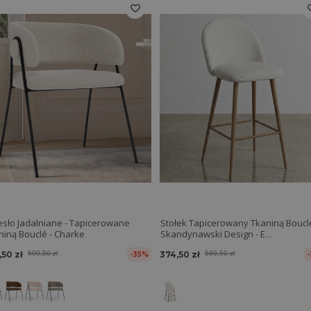
esło Jadalniane - Tapicerowane
Stołek Tapicerowany Tkaniną Bouclé
Tkaniną Bouclé - Charke
Skandynawski Design - E...
,50 zł
609,50 zł
374,50 zł
569,50 zł
-35%