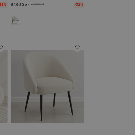
549,50 zł
799,50 zł
-35%
-32%