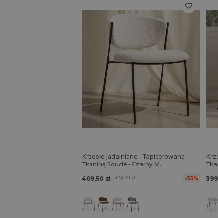
Krzesło Jadalniane - Tapicerowane
Krz
Tkaniną Bouclé - Czarny M...
409,50 zł
624,50 zł
399
-35%