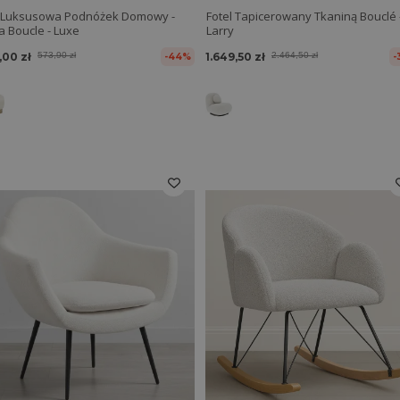
 Luksusowa Podnóżek Domowy -
Fotel Tapicerowany Tkaniną Bouclé 
a Boucle - Luxe
Larry
,00 zł
573,90 zł
1.649,50 zł
2.464,50 zł
-44%
-