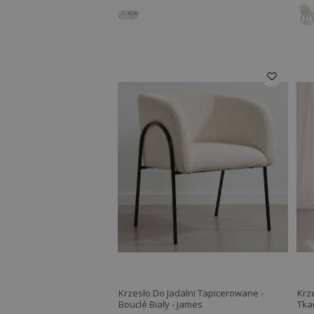
Krzesło Do Jadalni Tapicerowane -
Krz
Bouclé Biały - James
Tka