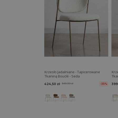
Krzesło Jadalniane - Tapicerowane
Krz
Tkaniną Bouclé - Seda
424,50 zł
649,50 zł
399
-35%