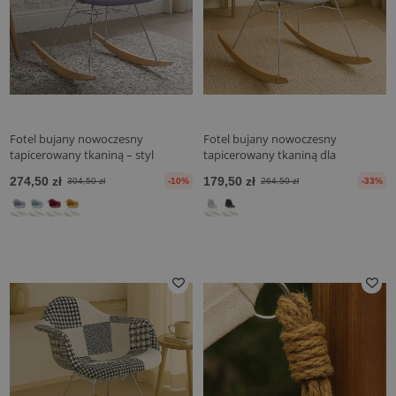
Fotel bujany nowoczesny
Fotel bujany nowoczesny
tapicerowany tkaniną – styl
tapicerowany tkaniną dla
nordycki - Nordika
dorosłych - stalowe i drewniane
274,50 zł
179,50 zł
304,50 zł
-10%
264,50 zł
-33%
nogi - Skögur