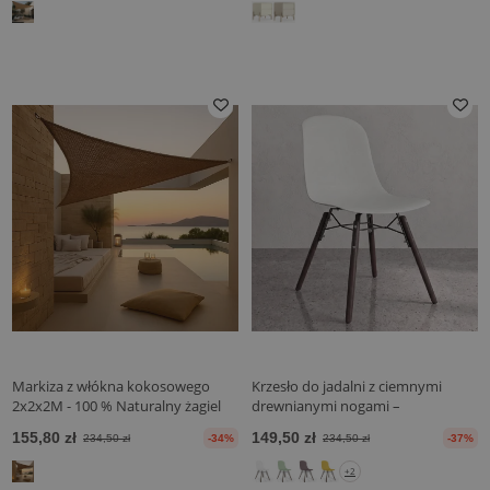
Markiza z włókna kokosowego
Krzesło do jadalni z ciemnymi
2x2x2M - 100 % Naturalny żagiel
drewnianymi nogami –
przeciwsłoneczny
nowoczesny styl i funkcjonalność -
155,80 zł
149,50 zł
234,50 zł
-34%
234,50 zł
-37%
Broly
+2