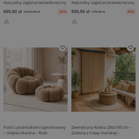
Naturalny żagiel przeciwsłoneczny
Naturalny żagiel przeciwsłoneczny
805,90 zł
505,90 zł
2.015,90 zł
-61%
778,90 zł
-36%
Fotel z podnóżkiem tapicerowany
Zewnętrzna Roleta 200x100 cm –
– miękka tkanina – Rubi
Zasłona z trawy morskiej –
Ochrona przed słońcem i