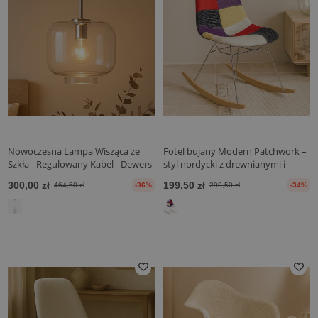
Nowoczesna Lampa Wisząca ze
Fotel bujany Modern Patchwork –
Szkła - Regulowany Kabel - Dewers
styl nordycki z drewnianymi i
stalowymi nogami - Skögur
300,00 zł
199,50 zł
464,50 zł
-36%
299,50 zł
-34%