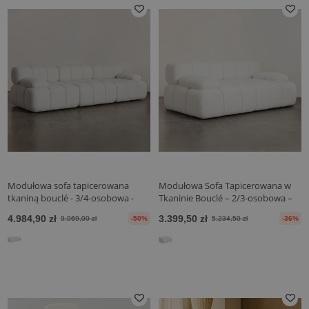
Modułowa sofa tapicerowana
Modułowa Sofa Tapicerowana w
tkaniną bouclé - 3/4-osobowa -
Tkaninie Bouclé – 2/3-osobowa –
Bianca
Bianca
4.984,90 zł
3.399,50 zł
9.969,00 zł
-50%
5.234,50 zł
-36%