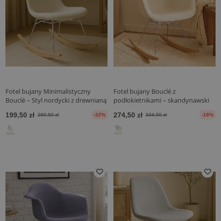
Fotel bujany Minimalistyczny
Fotel bujany Bouclé z
Bouclé – Styl nordycki z drewnianą
podłokietnikami – skandynawski
i stalową podstawą - Skögur
projekt ze stali i drewna - Nordika
199,50 zł
274,50 zł
289,50 zł
-32%
334,50 zł
-18%