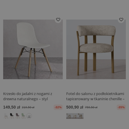
Krzesło do jadalni z nogami z
Fotel do salonu z podłokietnikami
drewna naturalnego – styl
tapicerowany w tkaninie chenille –
nowoczesny i funkcjonalność -
Nogi w efekcie dębu –
149,50 zł
500,90 zł
219,50 zł
-32%
759,50 zł
-35%
Broly
Ergonomiczny i nowoczesny
design – Okare
+2