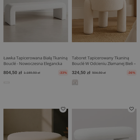
Ławka Tapicerowana Białą Tkaniną
Taboret Tapicerowany Tkaniną
Bouclé - Nowoczesna Elegancka
Bouclé W Odcieniu Złamanej Bieli –
Minimalistyczna - Karla
Nowoczesne Siedzisko Do Salonu I
804,50 zł
324,50 zł
1.189,50 zł
-33%
504,50 zł
-36%
Sypialni - Boreta