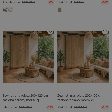
1.764,50 zł
564,50 zł
1.896,50 zł
-7%
849,50 zł
-34%
prywatność
Zewnętrzna roleta 200x125 cm –
Zewnętrzna roleta 200x150 cm –
zasłona z trawy morskiej –
zasłona z trawy morskiej –
ochrona przed słońcem i
ochrona przed słońcem i
649,50 zł
724,50 zł
1.004,50 zł
-36%
1.039,50 zł
-31%
prywatność
prywatność