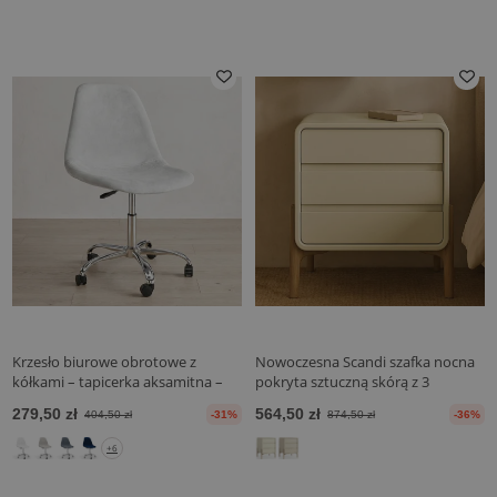
Krzesło biurowe obrotowe z
Nowoczesna Scandi szafka nocna
kółkami – tapicerka aksamitna –
pokryta sztuczną skórą z 3
nogi stalowe - Denisse
szufladami i naturalnymi
279,50 zł
564,50 zł
404,50 zł
-31%
874,50 zł
-36%
drewnianymi nogami - Bennis
+6