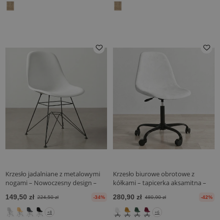
Krzesło jadalniane z metalowymi
Krzesło biurowe obrotowe z
nogami – Nowoczesny design –
kółkami – tapicerka aksamitna –
Denisse
stalowe czarne nogi - Denisse
149,50 zł
280,90 zł
224,50 zł
-34%
480,90 zł
-42%
+8
+6