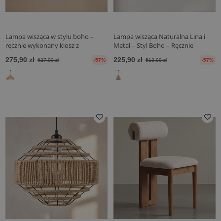
Lampa wisząca w stylu boho –
Lampa wisząca Naturalna Lina i
ręcznie wykonany klosz z
Metal – Styl Boho – Ręcznie
naturalnej liny - Lunah
wykonany projekt – Lorena
275,90 zł
225,90 zł
627,90 zł
-57%
513,90 zł
-57%