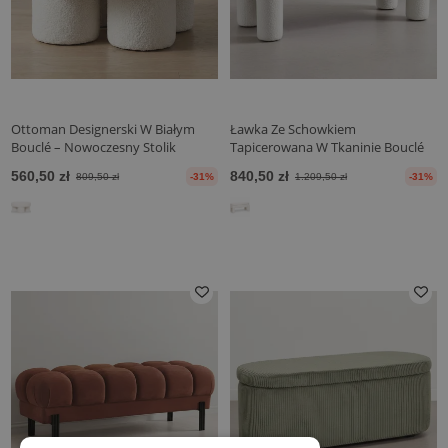
Ottoman Designerski W Białym
Ławka Ze Schowkiem
Bouclé – Nowoczesny Stolik
Tapicerowana W Tkaninie Bouclé
Kawowy - Sera
Off-White – Nowoczesne Siedzisko
560,50 zł
840,50 zł
809,50 zł
-31%
1.209,50 zł
-31%
Do Salonu I Sypialni - Boreta