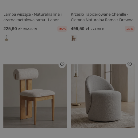
Lampa wisząca - Naturalna lina i
Krzesło Tapicerowane Chenille -
czarna metalowa rama - Lapor
Ciemna Naturalna Rama z Drewna
Kauczukowego - Ventor
225,90 zł
499,50 zł
502,90 zł
-56%
774,50 zł
-36%