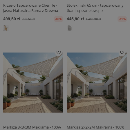
Krzesło Tapicerowane Chenille -
Stołek niski 65 cm - tapicerowany
Jasna Naturalna Rama z Drewna
tkaniną szanelową - z
Kauczukowego - Ventor
wyprofilowanym oparciem - Yaby
499,50 zł
445,90 zł
739,50 zł
-33%
1.486,90 zł
-71%
Markiza 3x3x3M Makrama - 100%
Markiza 2x2x2M Makrama - 100%