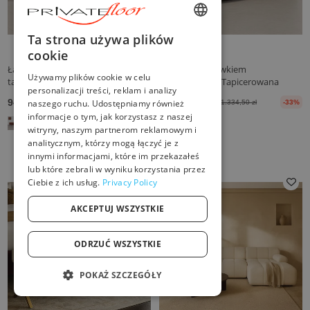
ENGLISH
Ta strona używa plików
cookie
FRENCH
Ławka w stylu Chesterfield
Ławka Ze Schowkiem
Używamy plików cookie w celu
tapicerowana aksamitem z
Wewnętrznym Tapicerowana
DUTCH
personalizacji treści, reklam i analizy
żelaznymi nogami - Hamptons
Aksamitnym Sztruksem - Eiren
949,50 zł
Od 749,50 zł
naszego ruchu. Udostępniamy również
1.404,50 zł
-33%
1.334,50 zł
-33%
GERMAN
informacje o tym, jak korzystasz z naszej
witryny, naszym partnerom reklamowym i
ITALIAN
analitycznym, którzy mogą łączyć je z
PORTUGUESE
innymi informacjami, które im przekazałeś
lub które zebrali w wyniku korzystania przez
SPANISH
Ciebie z ich usług.
Privacy Policy
POLISH
AKCEPTUJ WSZYSTKIE
ODRZUĆ WSZYSTKIE
POKAŻ SZCZEGÓŁY
NIEZBĘDNE