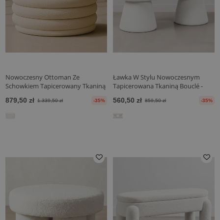
Nowoczesny Ottoman Ze
Ławka W Stylu Nowoczesnym
Schowkiem Tapicerowany Tkaniną
Tapicerowana Tkaniną Bouclé -
Bouclé Wielofunkcyjny Jako Stolik
Kurt
879,50 zł
560,50 zł
1.339,50 zł
-35%
859,50 zł
-35%
Kawowy - Dass