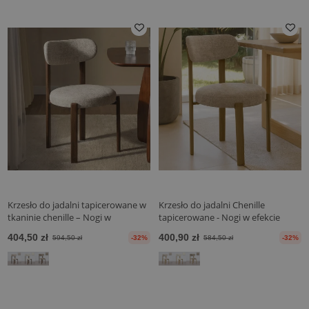
Krzesło do jadalni tapicerowane w
Krzesło do jadalni Chenille
tkaninie chenille – Nogi w
tapicerowane - Nogi w efekcie
ciemnym efekcie drewna –
dębu - Ergonomiczny i
404,50 zł
400,90 zł
594,50 zł
-32%
584,50 zł
-32%
Ergonomiczny i nowoczesny
nowoczesny design - Okare
design – Okare