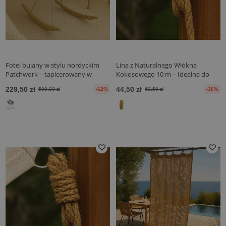
Fotel bujany w stylu nordyckim
Lina z Naturalnego Włókna
Patchwork – tapicerowany w
Kokosowego 10 m – Idealna do
tkaninie – Patchwork Sam
Mocowania Żagli
229,50 zł
44,50 zł
599,90 zł
-62%
69,50 zł
-36%
Przeciwsłonecznych