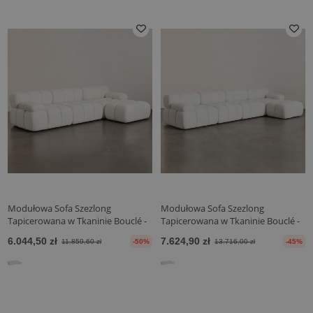
Modułowa Sofa Szezlong
Modułowa Sofa Szezlong
Tapicerowana w Tkaninie Bouclé -
Tapicerowana w Tkaninie Bouclé -
3/4-osobowa - Bianca
4/5 miejsc - Bianca
6.044,50 zł
7.624,90 zł
11.859,60 zł
-50%
13.716,00 zł
-45%