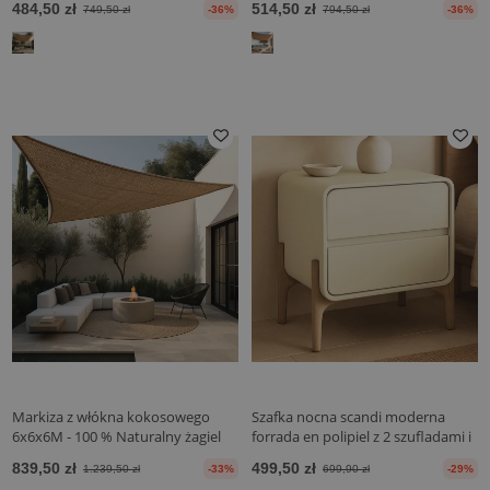
484,50 zł
514,50 zł
749,50 zł
-36%
794,50 zł
-36%
Markiza z włókna kokosowego
Szafka nocna scandi moderna
6x6x6M - 100 % Naturalny żagiel
forrada en polipiel z 2 szufladami i
przeciwsłoneczny
nogami z drewna naturalnego -
839,50 zł
499,50 zł
1.239,50 zł
-33%
699,90 zł
-29%
Bennis