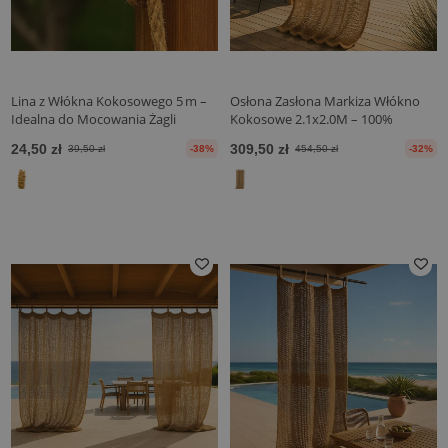
Lina z Włókna Kokosowego 5 m –
Osłona Zasłona Markiza Włókno
Idealna do Mocowania Żagli
Kokosowe 2.1x2.0M – 100%
Przeciwsłonecznych
Naturalny Żagiel Cieniujący
24,50 zł
309,50 zł
39,50 zł
-38%
454,50 zł
-32%