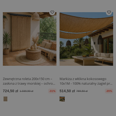
Zewnętrzna roleta 200x150 cm –
Markiza z włókna kokosowego
zasłona z trawy morskiej – ochro...
10x1M - 100% naturalny żagiel pr...
724,50 zł
514,50 zł
1.039,50 zł
-31%
789,50 zł
-35%