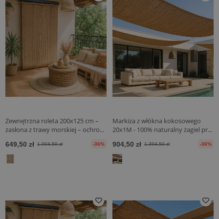
Zewnętrzna roleta 200x125 cm –
Markiza z włókna kokosowego
zasłona z trawy morskiej – ochro...
20x1M - 100% naturalny żagiel pr...
649,50 zł
904,50 zł
1.004,50 zł
-36%
1.394,50 zł
-36%