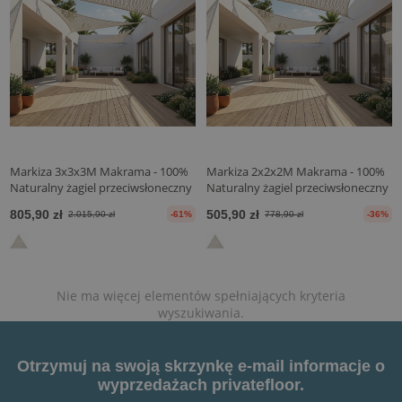
Markiza 3x3x3M Makrama - 100%
Markiza 2x2x2M Makrama - 100%
Naturalny żagiel przeciwsłoneczny
Naturalny żagiel przeciwsłoneczny
805,90 zł
505,90 zł
2.015,90 zł
-61%
778,90 zł
-36%
Nie ma więcej elementów spełniających kryteria
wyszukiwania.
Otrzymuj na swoją skrzynkę e-mail informacje o
wyprzedażach privatefloor.