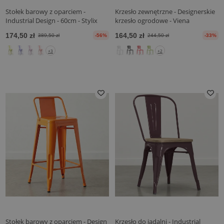
Stołek barowy z oparciem -
Krzesło zewnętrzne - Designerskie
Industrial Design - 60cm - Stylix
krzesło ogrodowe - Viena
174,50 zł
164,50 zł
389,50 zł
-56%
244,50 zł
-33%
+3
+2
Stołek barowy z oparciem - Design
Krzesło do jadalni - Industrial