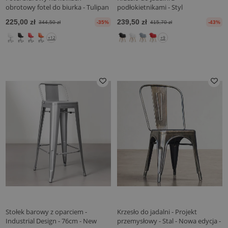
obrotowy fotel do biurka - Tulipan
podłokietnikami - Styl
skandynawski - Dominic
225,00 zł
239,50 zł
344,50 zł
-35%
415,70 zł
-43%
+12
+9
Stołek barowy z oparciem -
Krzesło do jadalni - Projekt
Industrial Design - 76cm - New
przemysłowy - Stal - Nowa edycja -