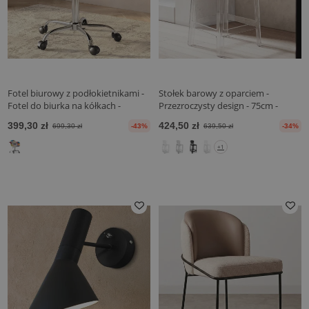
Fotel biurowy z podłokietnikami -
Stołek barowy z oparciem -
Fotel do biurka na kółkach -
Przezroczysty design - 75cm -
Tapicerowany w Patchwork - Patty
Arthur
399,30 zł
424,50 zł
699,30 zł
-43%
639,50 zł
-34%
+1