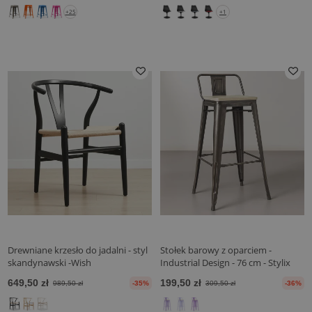
+25
+1
Drewniane krzesło do jadalni - styl
Stołek barowy z oparciem -
skandynawski -Wish
Industrial Design - 76 cm - Stylix
649,50 zł
199,50 zł
989,50 zł
-35%
309,50 zł
-36%