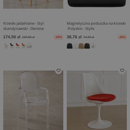
Krzesło jadalniane - Styl
Magnetyczna poduszka na krzesło
skandynawski - Denisse
-Polyskin - Stylix
174,50 zł
38,76 zł
239,50 zł
-28%
74,50 zł
-48%
+12
+5