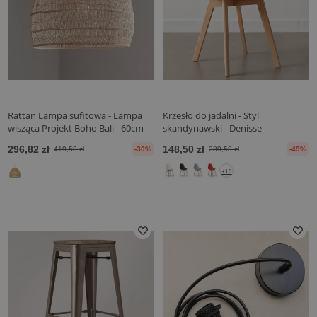
Rattan Lampa sufitowa - Lampa
Krzesło do jadalni - Styl
wisząca Projekt Boho Bali - 60cm -
skandynawski - Denisse
Hoa
296,82 zł
148,50 zł
419,50 zł
-30%
289,50 zł
-49%
+10