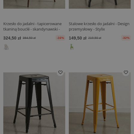
Krzesło do jadalni - tapicerowane
Stalowe krzesło do jadalni - Design
tkaniną bouclé - skandynawski -
przemysłowy - Stylix
Evelyne
324,50 zł
149,50 zł
384,50 zł
-16%
219,50 zł
-32%