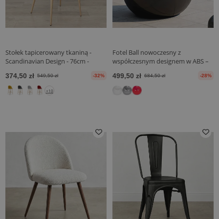
Stołek tapicerowany tkaniną -
Fotel Ball nowoczesny z
Scandinavian Design - 76cm -
współczesnym designem w ABS –
Evelyne
błyszczące okrągłe siedzisko do
374,50 zł
499,50 zł
549,50 zł
-32%
684,50 zł
-28%
domu i biura – Okrąg
+10