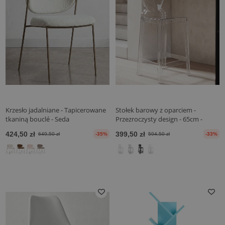
Krzesło jadalniane - Tapicerowane
Stołek barowy z oparciem -
tkaniną bouclé - Seda
Przezroczysty design - 65cm -
Arthur
424,50 zł
399,50 zł
649,50 zł
-35%
594,50 zł
-33%