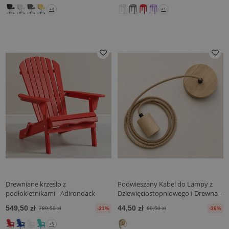
+4
+1
Drewniane krzesło z
Podwieszany Kabel do Lampy z
podłokietnikami - Adirondack
Dziewięciostopniowego I Drewna -
krzesło ogrodowe - Adirondack
200 cm - Hanz
549,50 zł
44,50 zł
789,50 zł
-31%
69,50 zł
-36%
+5