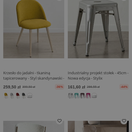
Krzesło do jadalni - tkaniną
Industrialny projekt stołek - 45cm -
tapicerowany - Styl skandynawski -
Nowa edycja - Stylix
Evelyne
259,50 zł
161,60 zł
399,50 zł
-36%
286,55 zł
-44%
+11
+18