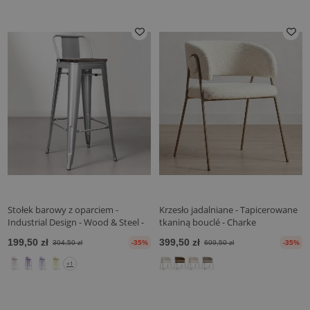
Stołek barowy z oparciem -
Krzesło jadalniane - Tapicerowane
Industrial Design - Wood & Steel -
tkaniną bouclé - Charke
76cm - Stylix
199,50 zł
399,50 zł
304,50 zł
-35%
609,50 zł
-35%
+1