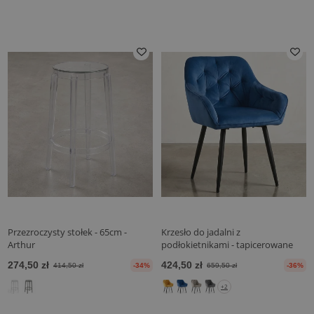
Przezroczysty stołek - 65cm -
Krzesło do jadalni z
Arthur
podłokietnikami - tapicerowane
aksamitem - Alene
274,50 zł
424,50 zł
414,50 zł
-34%
659,50 zł
-36%
+2