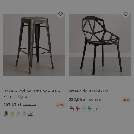
Hoker – Styl industrialny – Stal –
Krzesło do jadalni - Hit
76 cm – Stylix
232,05 zł
309,50 zł
-26%
207,67 zł
309,50 zł
-33%
+1
+20