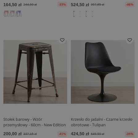
cm - Stylix
164,50 zł
524,50 zł
244,50 zł
-33%
957,85 zł
-46%
Stołek barowy - Wzór
Krzesło do jadalni - Czarne krzesło
przemysłowy - 60cm - New Edition
obrotowe - Tulipan
- Stylix
200,00 zł
424,50 zł
337,15 zł
-41%
649,50 zł
-35%