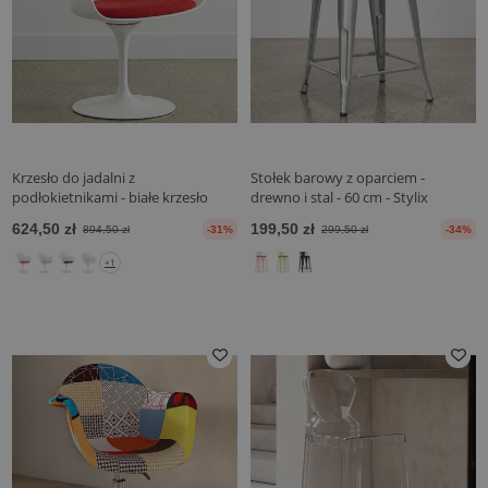
Krzesło do jadalni z
Stołek barowy z oparciem -
podłokietnikami - białe krzesło
drewno i stal - 60 cm - Stylix
obrotowe -Tulipan
624,50 zł
199,50 zł
894,50 zł
-31%
299,50 zł
-34%
+1