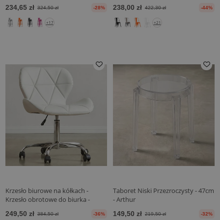
Edition - Stylix
Stylix
234,65 zł
238,00 zł
324,50 zł
-28%
422,30 zł
-44%
+17
+21
Krzesło biurowe na kółkach -
Taboret Niski Przezroczysty - 47cm
Krzesło obrotowe do biurka -
- Arthur
Tapicerowane skórą - Wito
249,50 zł
149,50 zł
384,50 zł
-36%
219,50 zł
-32%