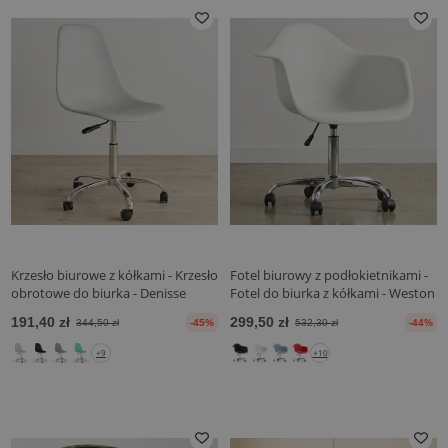
Krzesło biurowe z kółkami - Krzesło
Fotel biurowy z podłokietnikami -
obrotowe do biurka - Denisse
Fotel do biurka z kółkami - Weston
191,40 zł
299,50 zł
344,50 zł
-45%
532,30 zł
-44%
+9
+10