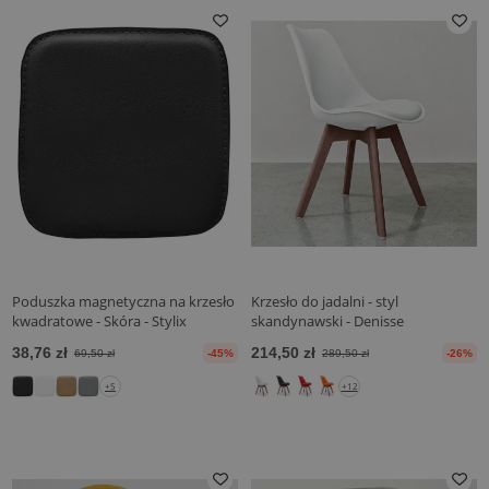
Poduszka magnetyczna na krzesło
Krzesło do jadalni - styl
kwadratowe - Skóra - Stylix
skandynawski - Denisse
38,76 zł
214,50 zł
69,50 zł
-45%
289,50 zł
-26%
+5
+12