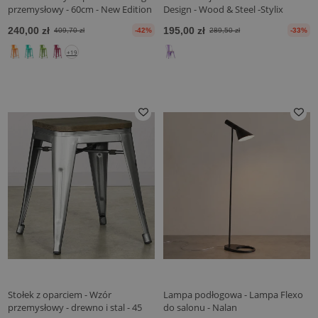
przemysłowy - 60cm - New Edition
Design - Wood & Steel -Stylix
- Stylix
240,00 zł
195,00 zł
409,70 zł
-42%
289,50 zł
-33%
+19
Stołek z oparciem - Wzór
Lampa podłogowa - Lampa Flexo
przemysłowy - drewno i stal - 45
do salonu - Nalan