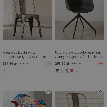
Krzesło do jadalni w stali -
Fotel biurowy z podłokietnikami -
Industrial Design - New Edition -
Czarny Designerski fotel do biurka
Stylix
- Joan
164,50 zł
256,50 zł
259,50 zł
-37%
459,50 zł
-45%
+3