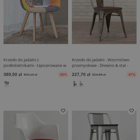
Krzesło do jadalni z
Krzesło do jadalni - Wzornictwo
podłokietnikami - tapicerowane w
przemysłowe - Drewno & stal -
patchwork - Pixi
Nowa edycja - Stylix
389,50 zł
227,70 zł
803,10 zł
-52%
524,65 zł
-57%