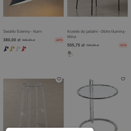
Światło Ścienny - Narn
Krzesło do jadalni - Obite tkaniną -
Mina
380,00 zł
646,30 zł
-42%
555,75 zł
799,50 zł
-31%