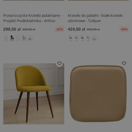
Przezroczyste Krzesło Jadalniane -
Krzesło do jadalni - białe krzesło
Projekt Podłokietnika - Arthur
obrotowe - Tulipan
299,50 zł
424,50 zł
439,50 zł
-32%
659,50 zł
-36%
+5
+1