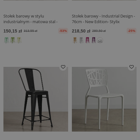
Stołek barowy w stylu
Stołek barowy - Industrial Design -
industrialnym - matowa stal -
76cm - New Edition- Stylix
60cm - Stylix
150,15 zł
218,50 zł
313,55 zł
-53%
289,50 zł
-25%
+21