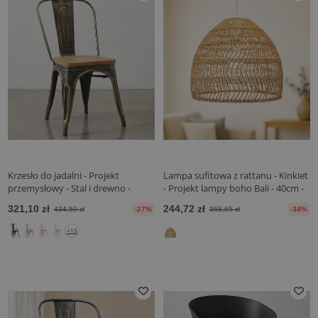
Krzesło do jadalni - Projekt
Lampa sufitowa z rattanu - Kinkiet
przemysłowy - Stal i drewno -
- Projekt lampy boho Bali - 40cm -
Nowa edycja - Stylix
Hoa
321,10 zł
244,72 zł
434,50 zł
-27%
368,65 zł
-34%
+15