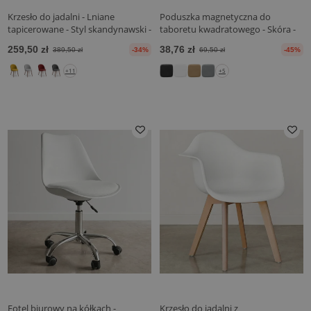
Krzesło do jadalni - Lniane
Poduszka magnetyczna do
tapicerowane - Styl skandynawski -
taboretu kwadratowego - Skóra -
Evelyne
Stylix
259,50 zł
38,76 zł
389,50 zł
-34%
69,50 zł
-45%
+11
+5
Fotel biurowy na kółkach -
Krzesło do jadalni z