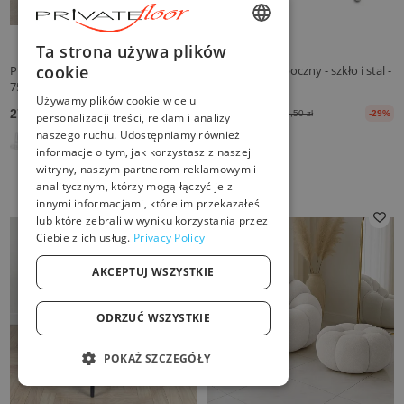
ENGLISH
Ta strona używa plików
cookie
Przezroczysty Design Taboret -
Okrągły stolik boczny - szkło i stal -
FRENCH
75cm - Arthur
Lake
Używamy plików cookie w celu
DUTCH
274,50 zł
721,50 zł
434,50 zł
-37%
1.004,50 zł
-29%
personalizacji treści, reklam i analizy
naszego ruchu. Udostępniamy również
GERMAN
informacje o tym, jak korzystasz z naszej
witryny, naszym partnerom reklamowym i
ITALIAN
analitycznym, którzy mogą łączyć je z
PORTUGUESE
innymi informacjami, które im przekazałeś
lub które zebrali w wyniku korzystania przez
SPANISH
Ciebie z ich usług.
Privacy Policy
POLISH
AKCEPTUJ WSZYSTKIE
ODRZUĆ WSZYSTKIE
POKAŻ SZCZEGÓŁY
NIEZBĘDNE