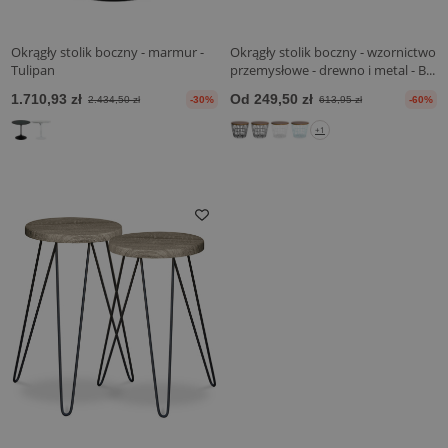
Okrągły stolik boczny - marmur -
Okrągły stolik boczny - wzornictwo
Tulipan
przemysłowe - drewno i metal - B...
1.710,93 zł
Od 249,50 zł
2.434,50 zł
-30%
613,95 zł
-60%
+1