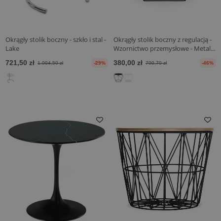
Okrągły stolik boczny - szkło i stal -
Okrągły stolik boczny z regulacją -
Lake
Wzornictwo przemysłowe - Metal...
721,50 zł
380,00 zł
1.004,50 zł
-29%
700,70 zł
-46%