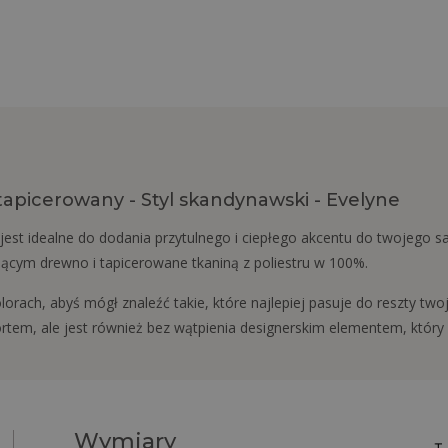
 tapicerowany - Styl skandynawski - Evelyne
est idealne do dodania przytulnego i ciepłego akcentu do twojego salo
ącym drewno i tapicerowane tkaniną z poliestru w 100%.
orach, abyś mógł znaleźć takie, które najlepiej pasuje do reszty two
mfortem, ale jest również bez wątpienia designerskim elementem, któ
Wymiary