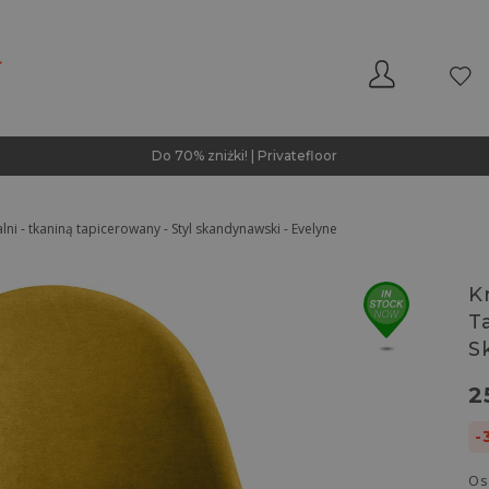
Do 70% zniżki! | Privatefloor
lni - tkaniną tapicerowany - Styl skandynawski - Evelyne
K
T
S
2
-
Os