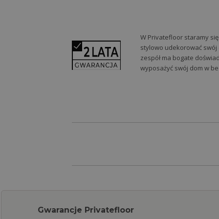
W Privatefloor staramy si
stylowo udekorować swój do
zespół ma bogate doświadc
wyposażyć swój dom w bez
Gwarancje Privatefloor