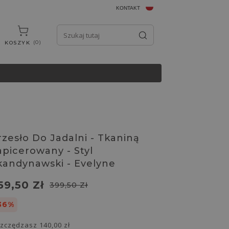
KONTAKT
0
KOSZYK
rzesło Do Jadalni - Tkaniną
apicerowany - Styl
kandynawski - Evelyne
59,50 Zł
399,50 Zł
36%
zczędzasz
140,00 zł