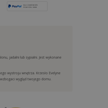
DLA ZAMÓWIEŃ
POWYŻEJ 500€
nu, jadalni lub sypialni. Jest wykonane
jego wystroju wnętrza. Krzesło Evelyne
ry wzbogaci wygląd twojego domu.