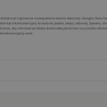
ę dostarczać najnowsze rozwiązania w świecie dekoracji i designu. Nasz k
m lub lokal komercyjny: krzesła do jadalni, lampy, taborety, dywany, stoł
zenie, aby oferować produkty doskonałej jakości bez uszczerbku dla kiesz
konkurencyjnej cenie.